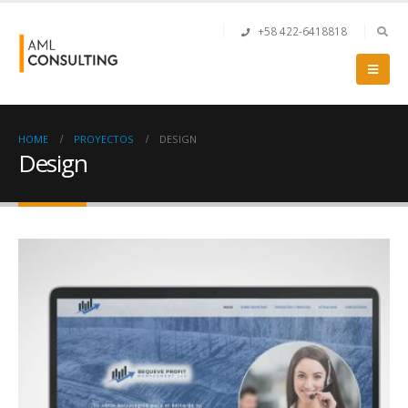
+58 422-6418818
HOME
PROYECTOS
DESIGN
Design