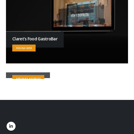
Claret’s Food GastroBar
PÁGINA WEB
miWISP
APP PARA ANDROID