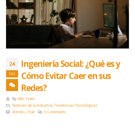
Ingeniería Social: ¿Qué es y
24
Cómo Evitar Caer en sus
Oct
Redes?
By
AML Team
Noticias de la Industria
,
Tendencias Tecnológicas
Articles
,
Chat
0 Comments