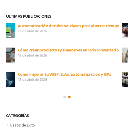
ULTIMAS PUBLICACIONES
po
Manual de franquicia: políticas, cumplimiento y gestión
15 de abril de 2026
io
Migrar de B2B a D2C con Odoo ERP: guía clave
15 de abril de 2026
Odoo on-premise con acceso público: guía de seguridad
15 de abril de 2026
CATEGORÍAS
Casos de Éxito