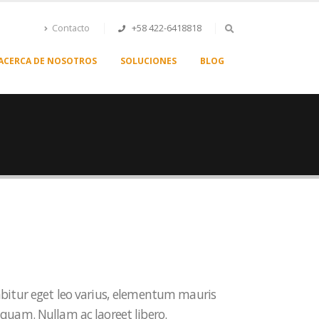
Contacto
+58 422-6418818
ACERCA DE NOSOTROS
SOLUCIONES
BLOG
abitur eget leo varius, elementum mauris
 quam. Nullam ac laoreet libero.