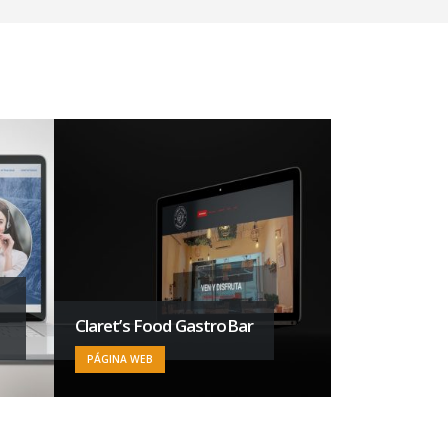
Claret’s Food GastroBar
Francorp La
PÁGINA WEB
INTELIGENCIA AR