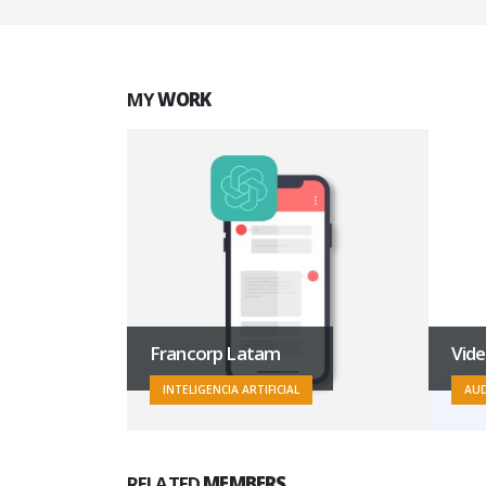
MY
WORK
troBar
Francorp Latam
Vid
INTELIGENCIA ARTIFICIAL
AUD
RELATED
MEMBERS