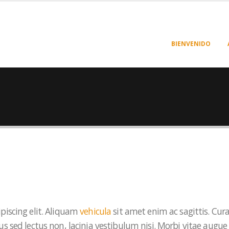
BIENVENIDO
piscing elit. Aliquam
vehicula
sit amet enim ac sagittis. Cur
s sed lectus non, lacinia vestibulum nisi. Morbi vitae augue